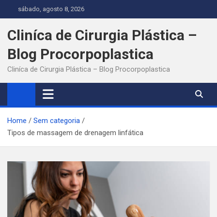
Skip
sábado, agosto 8, 2026
to
content
Cliníca de Cirurgia Plástica –
Blog Procorpoplastica
Cliníca de Cirurgia Plástica – Blog Procorpoplastica
Home
Sem categoria
Tipos de massagem de drenagem linfática