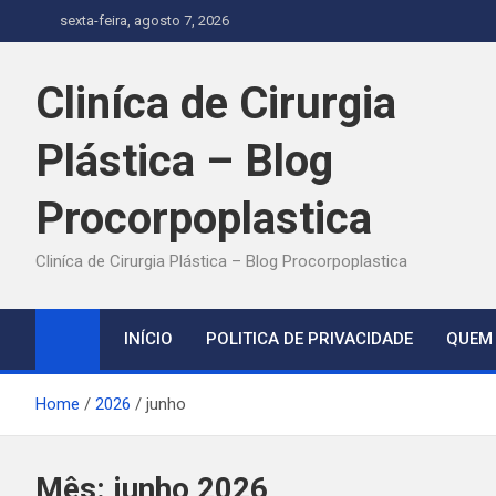
Skip
sexta-feira, agosto 7, 2026
to
content
Cliníca de Cirurgia
Plástica – Blog
Procorpoplastica
Cliníca de Cirurgia Plástica – Blog Procorpoplastica
INÍCIO
POLITICA DE PRIVACIDADE
QUEM
Home
2026
junho
Mês:
junho 2026