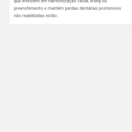
que investem em harmonização facial, lifting ou
preenchimento e mantêm perdas dentárias posteriores
não reabilitadas estão…