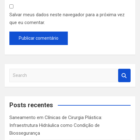
Salvar meus dados neste navegador para a próxima vez
que eu comentar.
S
e
a
r
c
Posts recentes
h
Saneamento em Clínicas de Cirurgia Plástica:
Infraestrutura Hidráulica como Condição de
Biossegurança