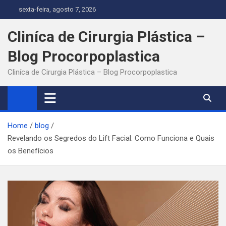
Skip
sexta-feira, agosto 7, 2026
to
content
Cliníca de Cirurgia Plástica –
Blog Procorpoplastica
Cliníca de Cirurgia Plástica – Blog Procorpoplastica
Home
blog
Revelando os Segredos do Lift Facial: Como Funciona e Quais
os Benefícios