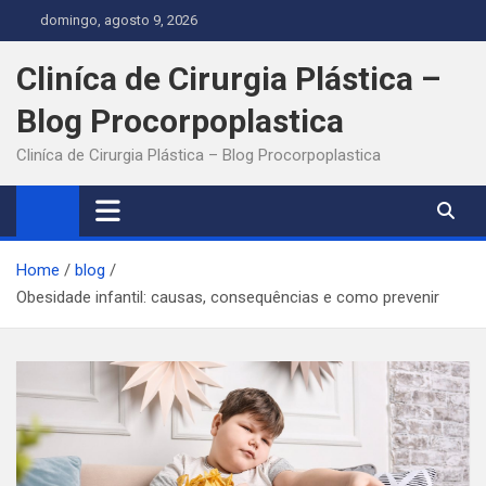
Skip
domingo, agosto 9, 2026
to
content
Cliníca de Cirurgia Plástica –
Blog Procorpoplastica
Cliníca de Cirurgia Plástica – Blog Procorpoplastica
Home
blog
Obesidade infantil: causas, consequências e como prevenir