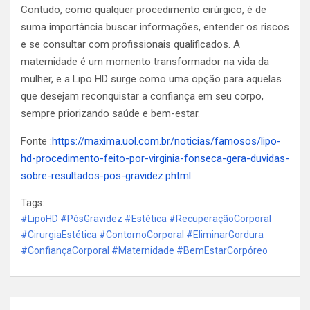
Contudo, como qualquer procedimento cirúrgico, é de
suma importância buscar informações, entender os riscos
e se consultar com profissionais qualificados. A
maternidade é um momento transformador na vida da
mulher, e a Lipo HD surge como uma opção para aquelas
que desejam reconquistar a confiança em seu corpo,
sempre priorizando saúde e bem-estar.
Fonte :
https://maxima.uol.com.br/noticias/famosos/lipo-
hd-procedimento-feito-por-virginia-fonseca-gera-duvidas-
sobre-resultados-pos-gravidez.phtml
Tags:
#LipoHD #PósGravidez #Estética #RecuperaçãoCorporal
#CirurgiaEstética #ContornoCorporal #EliminarGordura
#ConfiançaCorporal #Maternidade #BemEstarCorpóreo
Navegação