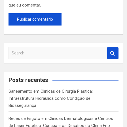
que eu comentar.
S
e
a
r
c
Posts recentes
h
Saneamento em Clínicas de Cirurgia Plástica:
Infraestrutura Hidráulica como Condição de
Biossegurança
Redes de Esgoto em Clínicas Dermatológicas e Centros
de Laser Estético: Curitiba e os Desafios do Clima Frio